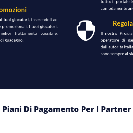
tutto: il portale 
comodamente anch
omozioni
 tuoi giocatori, inserendoli ad
Regola

 promozionali. I tuoi giocatori,
iglior trattamento possibile,
Il nostro Progr
 di guadagno.
operatore di gam
dall’autorità ita
sono sempre al si
Piani Di Pagamento Per I Partner