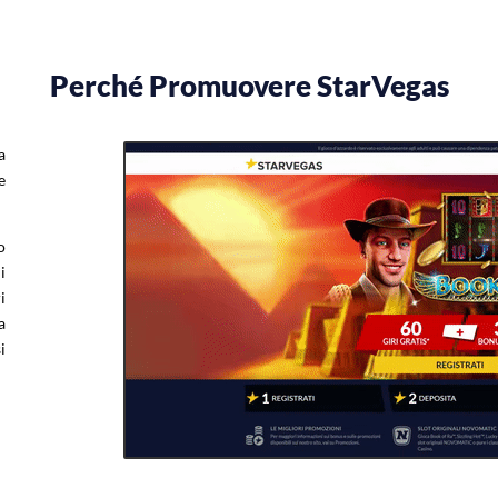
Perché Promuovere StarVegas
a
e
o
i
i
a
i