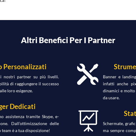
ica!
Altri Benefici Per I Partner
 Personalizzati
Strumen

 nostri partner su più livelli.
Banner e landing
bilità di raggiungere il successo
infatti anche pi
alle loro esigenze.
dinamici e molto 
da usare.
er Dedicati
Stat

o assistenza tramite Skype, e-
one. Dall’ottimizzazione delle
Schermate, grafic
o team è a tua disposizione!
ma sempre compre