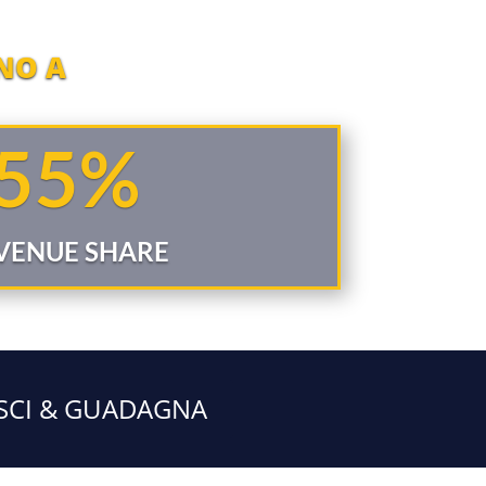
NO A
55
%
VENUE SHARE
SCI & GUADAGNA