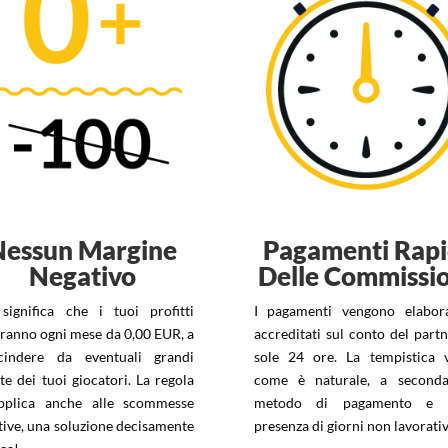
Nessun Margine
Pagamenti Rapi
Negativo
Delle Commissio
significa che i tuoi profitti
I pagamenti vengono elabor
iranno ogni mese da 0,00 EUR, a
accreditati sul conto del partn
cindere da eventuali grandi
sole 24 ore. La tempistica v
ite dei tuoi giocatori. La regola
come è naturale, a second
pplica anche alle scommesse
metodo di pagamento e d
tive, una soluzione decisamente
presenza di giorni non lavorativ