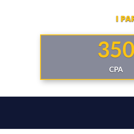
I P
35
CPA
Sei Interes