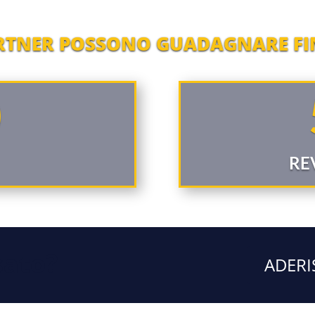
ARTNER POSSONO GUADAGNARE FI
0
RE
sato?
ADERI